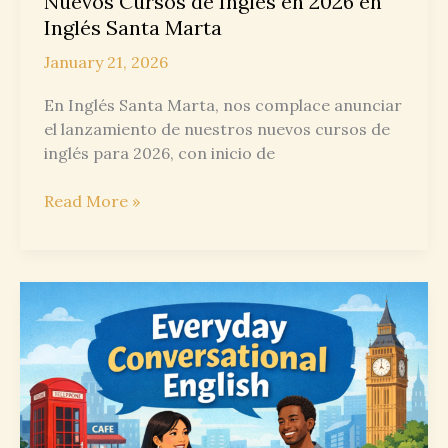
Nuevos Cursos de Inglés en 2026 en
Inglés Santa Marta
January 21, 2026
En Inglés Santa Marta, nos complace anunciar
el lanzamiento de nuestros nuevos cursos de
inglés para 2026, con inicio de
Nuevos
Read More »
Cursos
de
Inglés
en
2026
en
Inglés
Santa
Marta