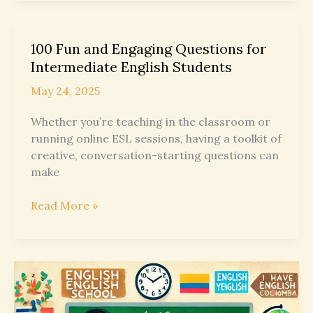
Situations
100 Fun and Engaging Questions for
Intermediate English Students
May 24, 2025
Whether you’re teaching in the classroom or
running online ESL sessions, having a toolkit of
creative, conversation-starting questions can
make
100
Read More »
Fun
and
Engaging
Questions
for
Intermediate