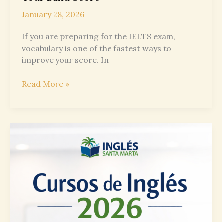
January 28, 2026
If you are preparing for the IELTS exam,
vocabulary is one of the fastest ways to
improve your score. In
High-
Read More »
Impact
IELTS
Vocabulary
Words
That
Impress
Examiners
and
Boost
Your
Band