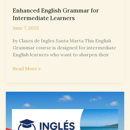
Enhanced English Grammar for
Intermediate Learners
June 7, 2025
by Clases de Ingles Santa Marta This English
Grammar course is designed for intermediate
English learners who want to sharpen their
Enhanced
Read More »
English
Grammar
for
Intermediate
Learners