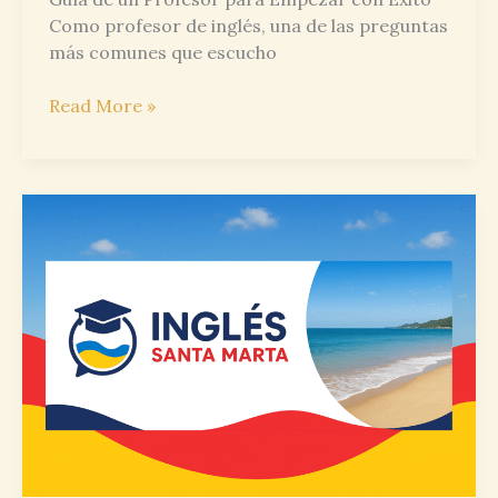
Como profesor de inglés, una de las preguntas
más comunes que escucho
¿Qué
Read More »
es
lo
más
básico
para
aprender
inglés?