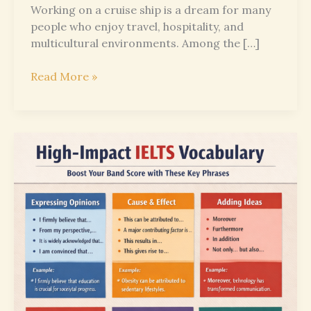
Working on a cruise ship is a dream for many
people who enjoy travel, hospitality, and
multicultural environments. Among the […]
How
Read More »
to
Prepare
for
a
Cruise
Ship
Shore
Excursion
Job
-
English,
Skills,
and
Real-